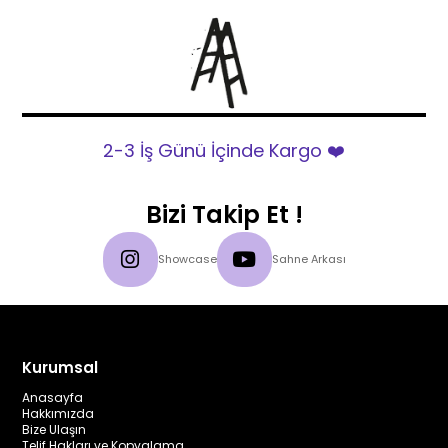
2-3 İş Günü İçinde Kargo ❤️
Bizi Takip Et !
Showcase
Sahne Arkası
Kurumsal
Anasayfa
Hakkımızda
Bize Ulaşın
Telif Hakları ve Kopyalama