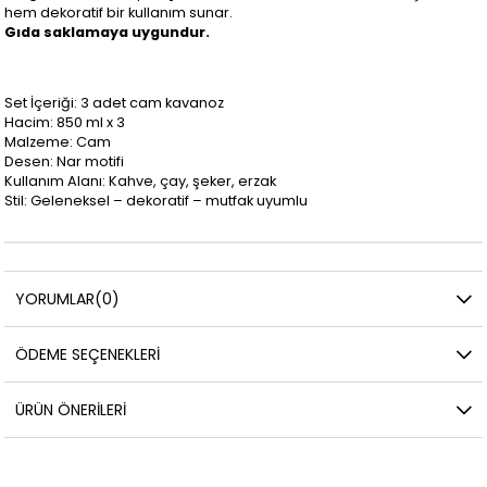
hem dekoratif bir kullanım sunar.
Gıda saklamaya uygundur.
Set İçeriği: 3 adet cam kavanoz
Hacim: 850 ml x 3
Malzeme: Cam
Desen: Nar motifi
Kullanım Alanı: Kahve, çay, şeker, erzak
Stil: Geleneksel – dekoratif – mutfak uyumlu
YORUMLAR
(0)
ÖDEME SEÇENEKLERI
ÜRÜN ÖNERILERI