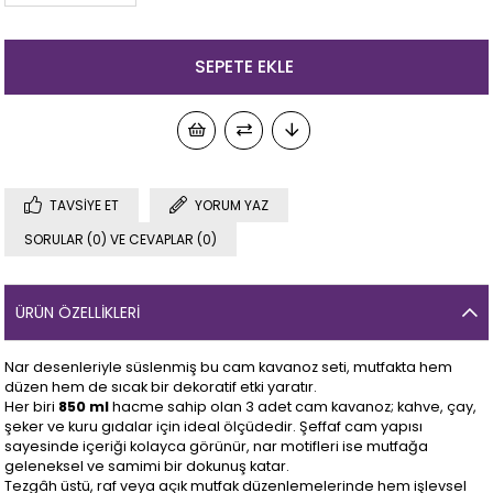
TAVSIYE ET
YORUM YAZ
SORULAR (0) VE CEVAPLAR (0)
ÜRÜN ÖZELLIKLERI
Nar desenleriyle süslenmiş bu cam kavanoz seti, mutfakta hem
düzen hem de sıcak bir dekoratif etki yaratır.
Her biri
850 ml
hacme sahip olan 3 adet cam kavanoz; kahve, çay,
şeker ve kuru gıdalar için ideal ölçüdedir. Şeffaf cam yapısı
sayesinde içeriği kolayca görünür, nar motifleri ise mutfağa
geleneksel ve samimi bir dokunuş katar.
Tezgâh üstü, raf veya açık mutfak düzenlemelerinde hem işlevsel