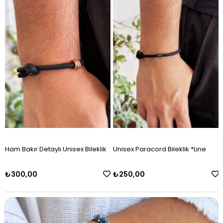
Bileklik
Unisex Paracord Bileklik *Line
*Köklen Bambu Gümüş Bile
₺250,00
₺850,00