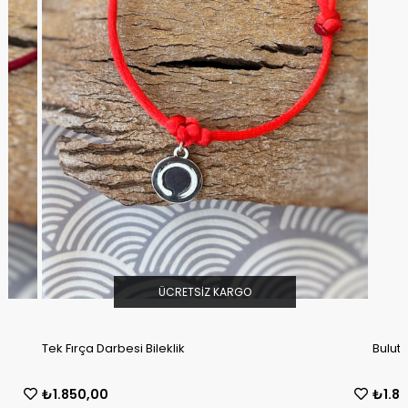
 KARGO
ÜCRETSIZ KARGO
Bulutlar Bileklik
₺1.850,00