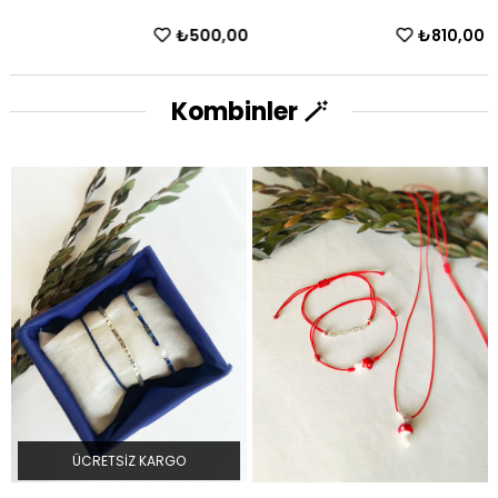
₺500,00
₺810,00
Kombinler 🪄
ÜCRETSIZ KARGO