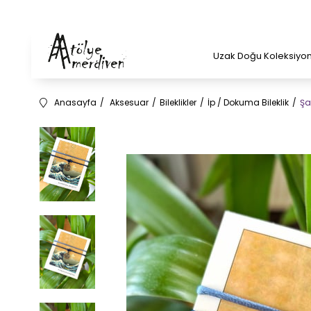
Uzak Doğu Koleksiyo
Anasayfa
Aksesuar
Bileklikler
İp / Dokuma Bileklik
Şa