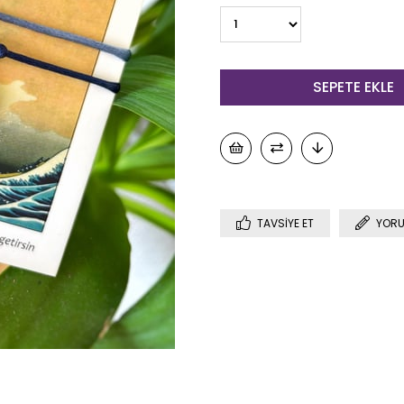
TAVSIYE ET
YORU