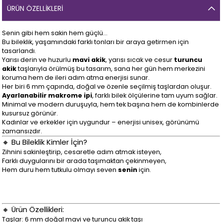
ÜRÜN ÖZELLIKLERI
Senin gibi hem sakin hem güçlü…
Bu bileklik, yaşamındaki farklı tonları bir araya getirmen için
tasarlandı.
Yarısı derin ve huzurlu
mavi akik
, yarısı sıcak ve cesur
turuncu
akik
taşlarıyla örülmüş bu tasarım, sana her gün hem merkezini
koruma hem de ileri adım atma enerjisi sunar.
Her biri 6 mm çapında, doğal ve özenle seçilmiş taşlardan oluşur.
Ayarlanabilir makrome ipi
, farklı bilek ölçülerine tam uyum sağlar.
Minimal ve modern duruşuyla, hem tek başına hem de kombinlerde
kusursuz görünür.
Kadınlar ve erkekler için uygundur – enerjisi unisex, görünümü
zamansızdır.
🔸 Bu Bileklik Kimler İçin?
Zihnini sakinleştirip, cesaretle adım atmak isteyen,
Farklı duygularını bir arada taşımaktan çekinmeyen,
Hem duru hem tutkulu olmayı seven
senin
için.
🔸 Ürün Özellikleri:
Taşlar: 6 mm doğal mavi ve turuncu akik taşı