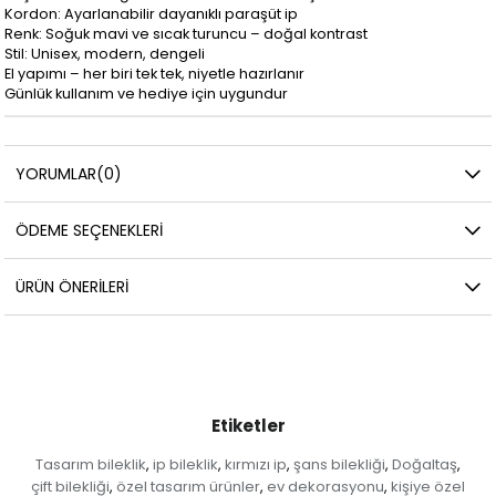
Kordon: Ayarlanabilir dayanıklı paraşüt ip
Renk: Soğuk mavi ve sıcak turuncu – doğal kontrast
Stil: Unisex, modern, dengeli
El yapımı – her biri tek tek, niyetle hazırlanır
Günlük kullanım ve hediye için uygundur
YORUMLAR
(0)
ÖDEME SEÇENEKLERI
ÜRÜN ÖNERILERI
Etiketler
Tasarım bileklik
ip bileklik
kırmızı ip
şans bilekliği
Doğaltaş
,
,
,
,
,
çift bilekliği
özel tasarım ürünler
ev dekorasyonu
kişiye özel
,
,
,