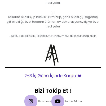
hediyeler
,
Tasarım bileklik
ip bileklik
kırmızı ip
şans bilekliği
Doğaltaş
,
,
,
,
,
çift bilekliği
özel tasarım ürünler
ev dekorasyonu
kişiye özel
,
,
,
hediyeler
Akik
Akik Bileklik
Bileklik
turuncu
mavi akik
turuncu akik
,
,
,
,
,
,
,
2-3 İş Günü İçinde Kargo ❤️
Bizi Takip Et !
Showcase
Sahne Arkası