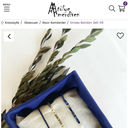
0
MENU
Anasayfa
Aksesuar
Hazır Kombinler
Unisex Kombin Seti 08