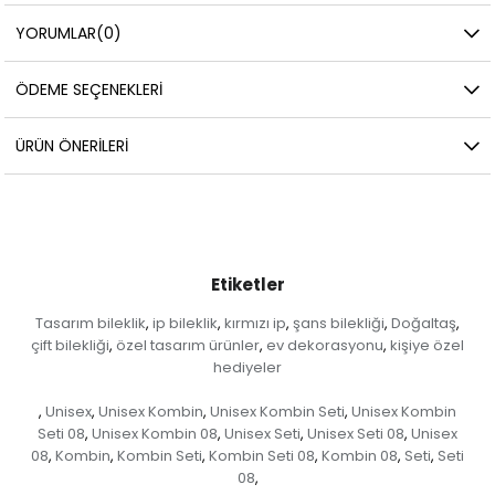
YORUMLAR
(0)
ÖDEME SEÇENEKLERI
ÜRÜN ÖNERILERI
Etiketler
Tasarım bileklik
ip bileklik
kırmızı ip
şans bilekliği
Doğaltaş
,
,
,
,
,
çift bilekliği
özel tasarım ürünler
ev dekorasyonu
kişiye özel
,
,
,
hediyeler
Unisex
Unisex Kombin
Unisex Kombin Seti
Unisex Kombin
,
,
,
,
Seti 08
Unisex Kombin 08
Unisex Seti
Unisex Seti 08
Unisex
,
,
,
,
08
Kombin
Kombin Seti
Kombin Seti 08
Kombin 08
Seti
Seti
,
,
,
,
,
,
08
,