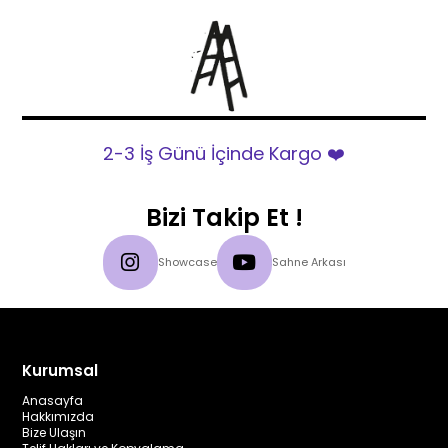
2-3 İş Günü İçinde Kargo ❤️
Bizi Takip Et !
Showcase
Sahne Arkası
Kurumsal
Anasayfa
Hakkımızda
Bize Ulaşın