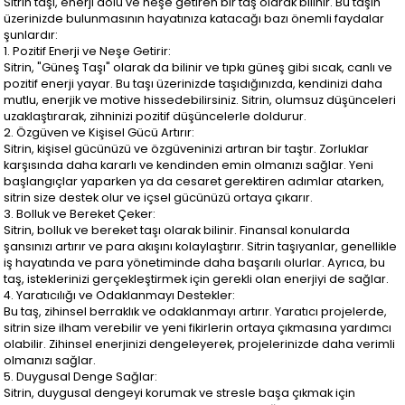
Sitrin taşı, enerji dolu ve neşe getiren bir taş olarak bilinir. Bu taşın
üzerinizde bulunmasının hayatınıza katacağı bazı önemli faydalar
şunlardır:
1. Pozitif Enerji ve Neşe Getirir:
Sitrin, "Güneş Taşı" olarak da bilinir ve tıpkı güneş gibi sıcak, canlı ve
pozitif enerji yayar. Bu taşı üzerinizde taşıdığınızda, kendinizi daha
mutlu, enerjik ve motive hissedebilirsiniz. Sitrin, olumsuz düşünceleri
uzaklaştırarak, zihninizi pozitif düşüncelerle doldurur.
2. Özgüven ve Kişisel Gücü Artırır:
Sitrin, kişisel gücünüzü ve özgüveninizi artıran bir taştır. Zorluklar
karşısında daha kararlı ve kendinden emin olmanızı sağlar. Yeni
başlangıçlar yaparken ya da cesaret gerektiren adımlar atarken,
sitrin size destek olur ve içsel gücünüzü ortaya çıkarır.
3. Bolluk ve Bereket Çeker:
Sitrin, bolluk ve bereket taşı olarak bilinir. Finansal konularda
şansınızı artırır ve para akışını kolaylaştırır. Sitrin taşıyanlar, genellikle
iş hayatında ve para yönetiminde daha başarılı olurlar. Ayrıca, bu
taş, isteklerinizi gerçekleştirmek için gerekli olan enerjiyi de sağlar.
4. Yaratıcılığı ve Odaklanmayı Destekler:
Bu taş, zihinsel berraklık ve odaklanmayı artırır. Yaratıcı projelerde,
sitrin size ilham verebilir ve yeni fikirlerin ortaya çıkmasına yardımcı
olabilir. Zihinsel enerjinizi dengeleyerek, projelerinizde daha verimli
olmanızı sağlar.
5. Duygusal Denge Sağlar:
Sitrin, duygusal dengeyi korumak ve stresle başa çıkmak için