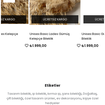
ÜCRETSIZ KARGO
ÜCRETSIZ KARGO
Unisex Basic Lades Gümüş
Unisex Basic Gümüş Kelepçe
Kelepçe Bileklik
Bileklik
₺1.999,00
₺1.999,00
Etiketler
Tasarım bileklik
ip bileklik
kırmızı ip
şans bilekliği
Doğaltaş
,
,
,
,
,
çift bilekliği
özel tasarım ürünler
ev dekorasyonu
kişiye özel
,
,
,
hediyeler