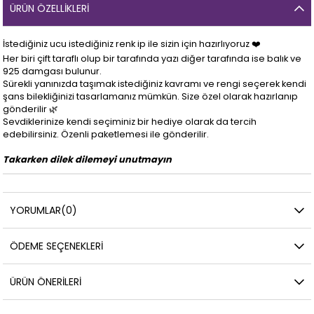
ÜRÜN ÖZELLIKLERI
İstediğiniz ucu istediğiniz renk ip ile sizin için hazırlıyoruz ❤️
Her biri çift taraflı olup bir tarafında yazı diğer tarafında ise balık ve
925 damgası bulunur.
Sürekli yanınızda taşımak istediğiniz kavramı ve rengi seçerek kendi
şans bilekliğinizi tasarlamanız mümkün. Size özel olarak hazırlanıp
gönderilir 🌿
Sevdiklerinize kendi seçiminiz bir hediye olarak da tercih
edebilirsiniz. Özenli paketlemesi ile gönderilir.
Takarken dilek dilemeyi unutmayın
YORUMLAR
(0)
ÖDEME SEÇENEKLERI
ÜRÜN ÖNERILERI