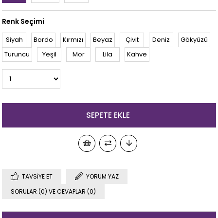
Renk Seçimi
Siyah
Bordo
Kırmızı
Beyaz
Çivit
Deniz
Gökyüzü
Turuncu
Yeşil
Mor
Lila
Kahve
TAVSIYE ET
YORUM YAZ
SORULAR (0) VE CEVAPLAR (0)