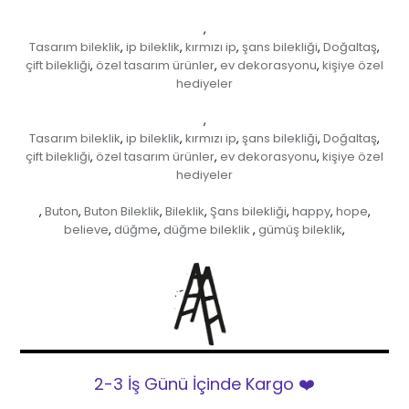
,
Tasarım bileklik
ip bileklik
kırmızı ip
şans bilekliği
Doğaltaş
,
,
,
,
,
çift bilekliği
özel tasarım ürünler
ev dekorasyonu
kişiye özel
,
,
,
hediyeler
,
Tasarım bileklik
ip bileklik
kırmızı ip
şans bilekliği
Doğaltaş
,
,
,
,
,
çift bilekliği
özel tasarım ürünler
ev dekorasyonu
kişiye özel
,
,
,
hediyeler
Buton
Buton Bileklik
Bileklik
Şans bilekliği
happy
hope
,
,
,
,
,
,
,
believe
düğme
düğme bileklik
gümüş bileklik
,
,
,
,
2-3 İş Günü İçinde Kargo ❤️