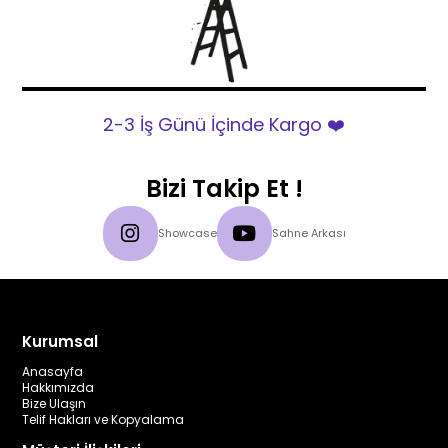
2-3 İş Günü İçinde Kargo ❤️
Bizi Takip Et !
Showcase
Sahne Arkası
Kurumsal
Anasayfa
Hakkımızda
Bize Ulaşın
Telif Hakları ve Kopyalama