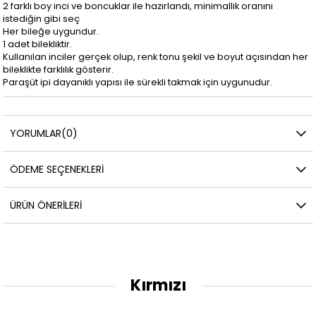
2 farklı boy inci ve boncuklar ile hazırlandı, minimallik oranını
istediğin gibi seç
Her bileğe uygundur.
1 adet bilekliktir.
Kullanılan inciler gerçek olup, renk tonu şekil ve boyut açısından her
bileklikte farklılık gösterir.
Paraşüt ipi dayanıklı yapısı ile sürekli takmak için uygunudur.
YORUMLAR
(0)
ÖDEME SEÇENEKLERI
ÜRÜN ÖNERILERI
Kırmızı